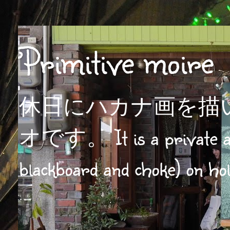
Primitive moire
休日にハカナ画を描
オです。 It is a private atel
blackboard and choke) on hol