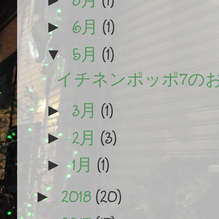
6月
(1)
►
5月
(1)
▼
イチネンポッポ7の
3月
(1)
►
2月
(3)
►
1月
(1)
►
2018
(20)
►