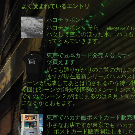
よく読まれているエントリ
ハコチャポン7
ハコチャポン7 -そら- Hakocyapon7 s
ハツして空にのぼった水。 ハコも
ってとんでいきます。
東京で豆本カード発売 & 公式サイ
ツ買えます
いつも通りがかりのご覧の方はご
ますが現在最新シリーズハスハス
シーン1が完成してあとは消されるのを待つ
今回はシーン1の消去後恒例のメンテナンス
ですのでシーン２がはじまるのは８月下旬
になるかとおもます。
東京でハカナ画ポストカード販売
小さなお店ですが東京でも ハカナ 
） ポストカード販売開始しました