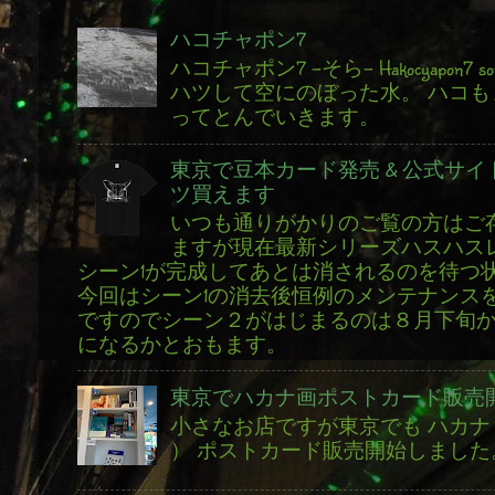
ハコチャポン7
ハコチャポン7 -そら- Hakocyapon7 s
ハツして空にのぼった水。 ハコも
ってとんでいきます。
東京で豆本カード発売 & 公式サイ
ツ買えます
いつも通りがかりのご覧の方はご
ますが現在最新シリーズハスハス
シーン1が完成してあとは消されるのを待つ
今回はシーン1の消去後恒例のメンテナンス
ですのでシーン２がはじまるのは８月下旬
になるかとおもます。
東京でハカナ画ポストカード販売
小さなお店ですが東京でも ハカナ 
） ポストカード販売開始しました