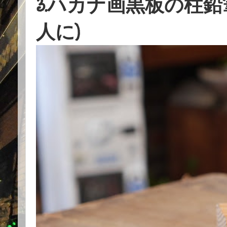
3.ハカナ画黒板の柱鉛
人に)