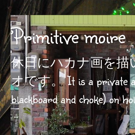
Primitive moire
休日にハカナ画を描
オです。 It is a private atel
blackboard and choke) on hol