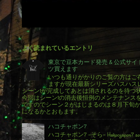
よく読まれているエントリ
東京で豆本カード発売 & 公式サイ
ツ買えます
いつも通りがかりのご覧の方はご
ますが現在最新シリーズハスハス
シーン1が完成してあとは消されるのを待つ
今回はシーン1の消去後恒例のメンテナンス
ですのでシーン２がはじまるのは８月下旬
になるかとおもます。
ハコチャポン7
ハコチャポン7 -そら- Hakocyapon7 s