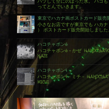
ハツして空にのぼった水。 ハコも
ってとんでいきます。
東京でハカナ画ポストカード販売
小さなお店ですが東京でも ハカナ 
） ポストカード販売開始しました
ハコチャポン6
ハコチャポン6 - かぜ HAKOCYAPON
KAZE
ハコチャポン4
ハコチャポン4 - ミチ - HAKOCYAPO
MICHI