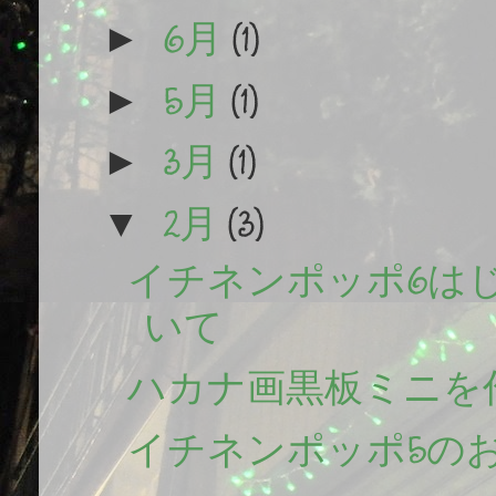
6月
(1)
►
5月
(1)
►
3月
(1)
►
2月
(3)
▼
イチネンポッポ6は
いて
ハカナ画黒板ミニを
イチネンポッポ5の