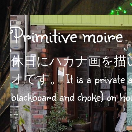
Primitive moire
休日にハカナ画を描
オです。 It is a private atel
blackboard and choke) on hol