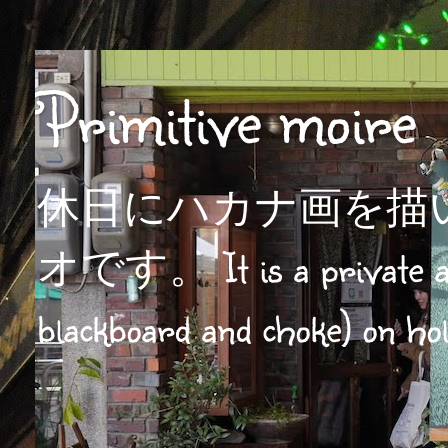
Primitive moire
休日にハカナ画を描
オです。 It is a private atel
blackboard and choke) on hol