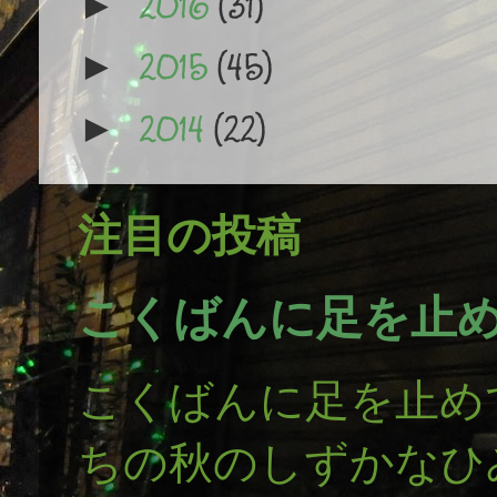
2016
(31)
►
2015
(45)
►
2014
(22)
►
注目の投稿
こくばんに足を止
こくばんに足を止め
ちの秋のしずかなひ