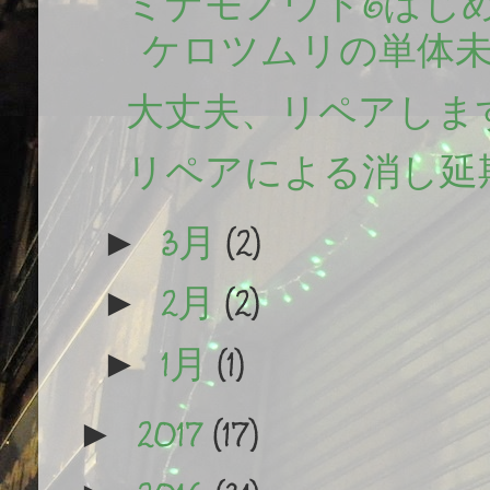
ミナモノウト6はじめ
ケロツムリの単体未
大丈夫、リペアしま
リペアによる消し延
3月
(2)
►
2月
(2)
►
1月
(1)
►
2017
(17)
►