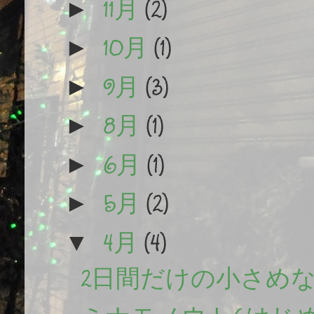
11月
(2)
►
10月
(1)
►
9月
(3)
►
8月
(1)
►
6月
(1)
►
5月
(2)
►
4月
(4)
▼
2日間だけの小さめ