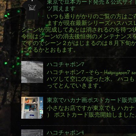
東京で豆本カード発売 & 公式サイ
ツ買えます
いつも通りがかりのご覧の方はご
ますが現在最新シリーズハスハス
シーン1が完成してあとは消されるのを待つ
今回はシーン1の消去後恒例のメンテナンス
ですのでシーン２がはじまるのは８月下旬
になるかとおもます。
ハコチャポン7
ハコチャポン7 -そら- Hakocyapon7 s
ハツして空にのぼった水。 ハコも
ってとんでいきます。
東京でハカナ画ポストカード販売
小さなお店ですが東京でも ハカナ 
） ポストカード販売開始しました
ハコチャポン4