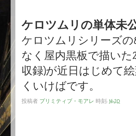
ケロツムリの単体未公
ケロツムリシリーズの
なく屋内黒板で描いた
収録)が近日はじめて
くいけばです。
投稿者
プリミティブ・モアレ
時刻:
16:20