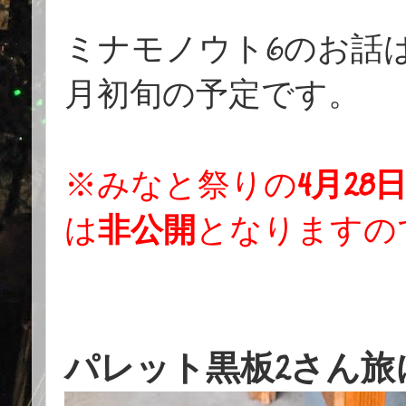
ミナモノウト6のお話
月初旬の予定です。
※みなと祭りの
4月28
は
非公開
となりますの
パレット黒板2さん旅